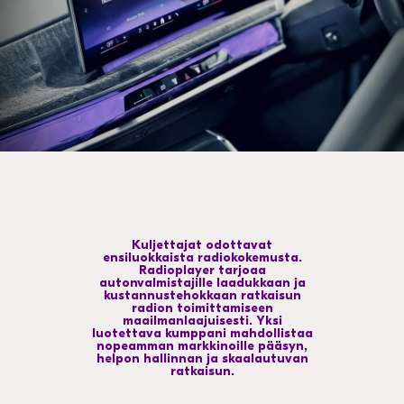
VALITSE MAA
Kuljettajat odottavat
ensiluokkaista radiokokemusta.
Radioplayer tarjoaa
autonvalmistajille laadukkaan ja
kustannustehokkaan ratkaisun
radion toimittamiseen
maailmanlaajuisesti. Yksi
luotettava kumppani mahdollistaa
nopeamman markkinoille pääsyn,
helpon hallinnan ja skaalautuvan
ratkaisun.