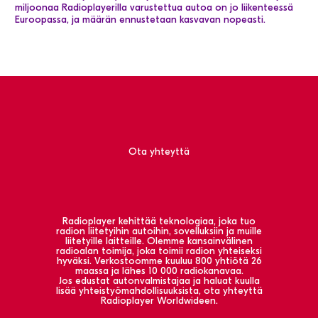
miljoonaa Radioplayerilla varustettua autoa on jo liikenteessä
Euroopassa, ja määrän ennustetaan kasvavan nopeasti.
Ota yhteyttä
Radioplayer kehittää teknologiaa, joka tuo
radion liitetyihin autoihin, sovelluksiin ja muille
liitetyille laitteille. Olemme kansainvälinen
radioalan toimija, joka toimii radion yhteiseksi
hyväksi. Verkostoomme kuuluu 800 yhtiötä 26
maassa ja lähes 10 000 radiokanavaa.
Jos edustat autonvalmistajaa ja haluat kuulla
lisää yhteistyömahdollisuuksista, ota yhteyttä
Radioplayer Worldwideen.