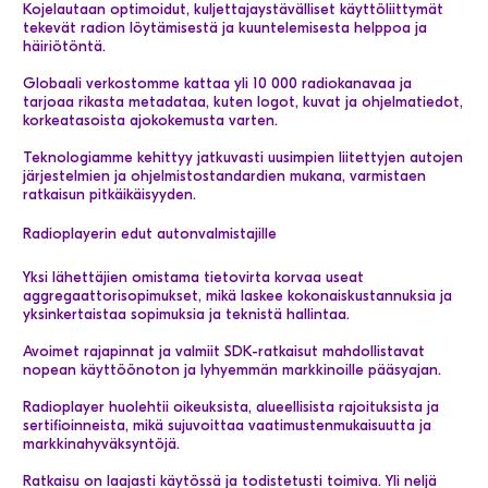
Kojelautaan optimoidut, kuljettajaystävälliset käyttöliittymät
tekevät radion löytämisestä ja kuuntelemisesta helppoa ja
häiriötöntä.
Globaali verkostomme kattaa yli 10 000 radiokanavaa ja
tarjoaa rikasta metadataa, kuten logot, kuvat ja ohjelmatiedot,
korkeatasoista ajokokemusta varten.
Teknologiamme kehittyy jatkuvasti uusimpien liitettyjen autojen
järjestelmien ja ohjelmistostandardien mukana, varmistaen
ratkaisun pitkäikäisyyden.
Radioplayerin edut autonvalmistajille
Yksi lähettäjien omistama tietovirta korvaa useat
aggregaattorisopimukset, mikä laskee kokonaiskustannuksia ja
yksinkertaistaa sopimuksia ja teknistä hallintaa.
Avoimet rajapinnat ja valmiit SDK-ratkaisut mahdollistavat
nopean käyttöönoton ja lyhyemmän markkinoille pääsyajan.
Radioplayer huolehtii oikeuksista, alueellisista rajoituksista ja
sertifioinneista, mikä sujuvoittaa vaatimustenmukaisuutta ja
markkinahyväksyntöjä.
Ratkaisu on laajasti käytössä ja todistetusti toimiva. Yli neljä