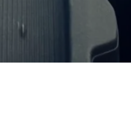
Emme vain sopeudu autossa olevan äänen tulevaisuuteen -
rakennamme sitä, suojelemme sitä ja varmistamme, että radio
pysyy kojelaudan tähden.
Auto on aina ollut radion tärkein näyttämö. Mutta kun
kojelaudat kehittyvät
yhteyksissä oleviksi, kosketusnäytöllä
ohjatuiksi viihdekeskuksiksi
, radion paikka ei ole enää
taattu. Suoratoistopalvelut, aggregaattorit ja tekoälypohjaiset
alustat kilpailevat huomiosta -
ja lähettäjien on toimittava