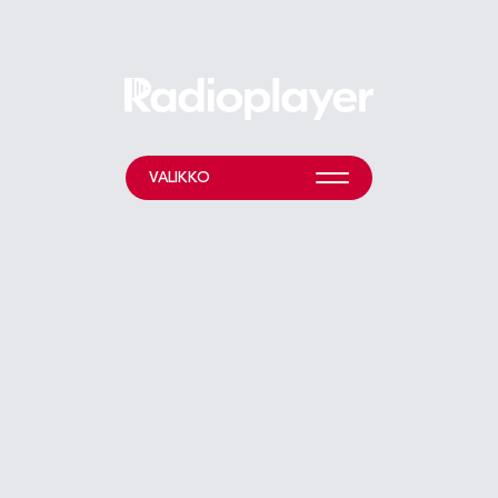
VALIKKO
MITÄ TEEMME?
LISÄTIETOA
HELP & RESOURCES