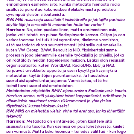
erinomainen esimerkki siitä, kuinka metadata hienosta radio
sisällöstä parantaa kokonaiskuuntelukokemusta ja edistää
syvempää yleisön sitoutumista.
RW:
Mitä resursseja suosittelisit insinööreille ja johtajille parhaita
käytäntöjä ja terveellistä metadatan hallintaa varten?
Harrison:
No, olen puolueellinen, mutta ensimmäinen asia,
jonka voit tehdä, on puhua Radioplayerin kanssa. Olitpa jo osa
verkostoamme tai tutkit integraatiota, tiimimme varmistaa,
että metadata virtaa saumattomasti johtaville automerkeille,
kuten VW Group, BMW, Renault ja NIO. Yksinkertaistamme
prosessin jopa pienemmille asemille työkaluilla ja ohjeilla, jotka
on räätälöity heidän tarpeidensa mukaan. Lisäksi alan resurssit
organisaatioilta, kuten WorldDAB, RadioDNS, EBU ja NAB,
tarjoavat arvokkaita oppaita ja usein kysyttyjä kysymyksiä
metadatan käytäntöjen parantamiseksi. Ja haastakaa
suoratoistopalveluntarjoajanne: Varmistakaa, että he
toimittavat suoratoistometadatan.
Metatadataa näytetään BMW-ajoneuvoissa Radioplayerin kautta.
Harrison sanoo, että yksityiskohtaiset kappaletiedot, artistikuva ja
albumitaide muuttavat radion rikkaammaksi ja yhteyksien
täyttämäksi kuuntelukokemukseksi.
RW:
Mikä on mielestäsi yleisin virhe tai erehdys, jonka lähettäjät
tekevät?
Harrison:
Metadata on elintärkeää, joten käsittele sitä
sisäisesti sillä tasolla. Kun asemasi on pois lähetyksestä, kuulet
sen varmasti. Mutta kuka huomaa - tai edes välittää - kun logo