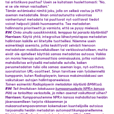
tai artistikuva puuttuu? Usein se kuitataan huolettomasti: ”No,
ei se ole minun vastuullani.”
Tämän estämiseksi nimitä joku, jolla on selkeä vastuu ja KPI:t
aseman metadatalle. Ilman omistautunutta valvontaa
vanhentunut metadata tai puuttuvat nyt-soittavat tiedot
voivat helposti jäädä huomaamatta. Tee metadatan
hallinnasta prioriteetti ja varmista, että se pysyy mielessä.
RW:
Onko sinulla suosikkivinkkiä, temppua tai parasta käytäntöä?
Harrison:
Käytä yhtä, integroitua lähestymistapaa metadatan
hallintaan kaikille eri liitetyille tuotteillesi. Näemme usein
esimerkkejä asemista, jotka keskittyvät selvästi hienoon
metadataan mobiilisovelluksilleen tai verkkosivustoilleen, mutta
eivät ole ajatelleet käyttää samaa metadataa autossa. Vaikka
on monia hienoja automaattisia ominaisuuksia, jotka voitaisiin
mahdollistaa erityisellä metadatalle autolle, kaiken
perusmetadatan tulisi olla samaa: aseman logo, nyt-soittava,
suoratoiston URL-osoitteet. Sinun tarvitsee vain työskennellä
kumppanin, kuten Radioplayerin, kanssa maksimoidaksesi sen
vaikutuksen autojen hallintapaneeleissa.
Toinen esimerkki Radioplayerin metadatan käytöstä BMW:ssä.
RW:
Teit ilmoituksen lokakuussa
kumppanuudesta NPR:n kanssa
.
Mitä se tarkoittaa verkostolle, ja miten asemat vaikuttavat siihen?
Harrison:
Kumppanuutemme NPR:n kanssa mahdollistaa heidän
jäsenasemilleen tarjota rikkaamman ja
mukaansatempaavamman kokemuksen kuuntelijoille autoissa
tarjoamalla heidän metadatan automaattikumppaneillemme.