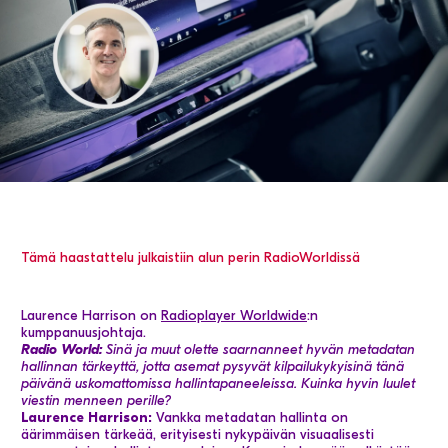
VALITSE MAA
Tämä haastattelu julkaistiin alun perin RadioWorldissä
Laurence Harrison on
Radioplayer Worldwide
:n
kumppanuusjohtaja.
Radio World:
Sinä ja muut olette saarnanneet hyvän metadatan
hallinnan tärkeyttä, jotta asemat pysyvät kilpailukykyisinä tänä
päivänä uskomattomissa hallintapaneeleissa. Kuinka hyvin luulet
viestin menneen perille?
Laurence Harrison:
Vankka metadatan hallinta on
äärimmäisen tärkeää, erityisesti nykypäivän visuaalisesti