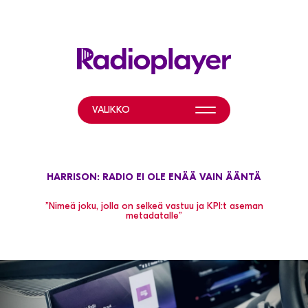
VALIKKO
MITÄ TEEMME?
HARRISON: RADIO EI OLE ENÄÄ VAIN ÄÄNTÄ
LISÄTIETOA
HELP & RESOURCES
”Nimeä joku, jolla on selkeä vastuu ja KPI:t aseman
metadatalle”