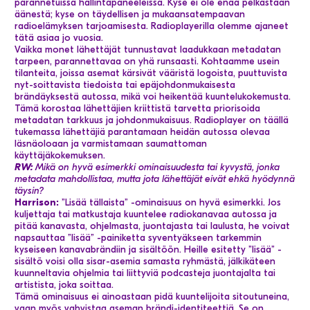
parannetuissa hallintapaneeleissa. Kyse ei ole enää pelkästään
äänestä; kyse on täydellisen ja mukaansatempaavan
radioelämyksen tarjoamisesta. Radioplayerilla olemme ajaneet
tätä asiaa jo vuosia.
Vaikka monet lähettäjät tunnustavat laadukkaan metadatan
tarpeen, parannettavaa on yhä runsaasti. Kohtaamme usein
tilanteita, joissa asemat kärsivät vääristä logoista, puuttuvista
nyt-soittavista tiedoista tai epäjohdonmukaisesta
brändäyksestä autossa, mikä voi heikentää kuuntelukokemusta.
Tämä korostaa lähettäjien kriittistä tarvetta priorisoida
metadatan tarkkuus ja johdonmukaisuus. Radioplayer on täällä
tukemassa lähettäjiä parantamaan heidän autossa olevaa
läsnäoloaan ja varmistamaan saumattoman
käyttäjäkokemuksen.
RW:
Mikä on hyvä esimerkki ominaisuudesta tai kyvystä, jonka
metadata mahdollistaa, mutta jota lähettäjät eivät ehkä hyödynnä
täysin?
Harrison:
”Lisää tällaista” -ominaisuus on hyvä esimerkki. Jos
kuljettaja tai matkustaja kuuntelee radiokanavaa autossa ja
pitää kanavasta, ohjelmasta, juontajasta tai laulusta, he voivat
napsauttaa ”lisää” -painiketta syventyäkseen tarkemmin
kyseiseen kanavabrändiin ja sisältöön. Heille esitetty ”lisää” -
sisältö voisi olla sisar-asemia samasta ryhmästä, jälkikäteen
kuunneltavia ohjelmia tai liittyviä podcasteja juontajalta tai
artistista, joka soittaa.
Tämä ominaisuus ei ainoastaan pidä kuuntelijoita sitoutuneina,
vaan myös vahvistaa aseman brändi-identiteettiä. Se on