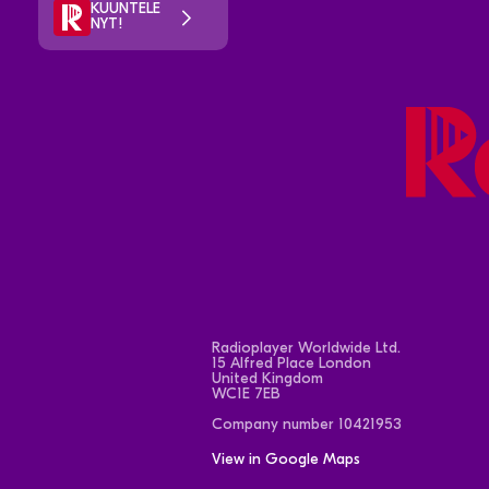
KUUNTELE
NYT!
Radioplayer Worldwide Ltd.
15 Alfred Place London
United Kingdom
WC1E 7EB
Company number 10421953
View in Google Maps