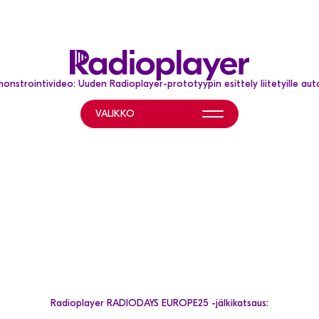
onstrointivideo: Uuden Radioplayer-prototyypin esittely liitetyille autoi
VALIKKO
MITÄ
LISÄTIETOA
HELP
TEEMME?
&
RESOURCES
Ota
Radiokanaville
yhteyttä
FAQ
Autonvalmistajille
(Help)
Kuuntelijoille
How
to
Radioplayer RADIODAYS EUROPE25 -jälkikatsaus:
listen