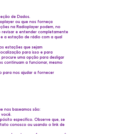
teção de Dados.
ioplayer ou que nos forneça
tações na Radioplayer podem, no
e revisar e entender completamente
 e a estação de rádio com a qual
os estações que sejam
ocalização para isso e para
 procure uma opção para desligar
tos continuam a funcionar, mesmo
o para nos ajudar a fornecer
que nos baseamos são:
 você.
ósito específico. Observe que, se
tato conosco ou usando o link de