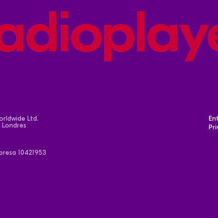
rldwide Ltd.
En
e Londres
Pr
resa 10421953