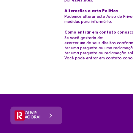
por esses sites.
Alterações a esta Política
Podemos alterar este Aviso de Priv
medidas para informá-lo.
Como entrar em contato conosc
Se você gostaria de:
exercer um de seus direitos confor
ter uma pergunta ou uma reclamação
ter uma pergunta ou reclamação so
Você pode entrar em contato conos
OUVIR
AGORA!