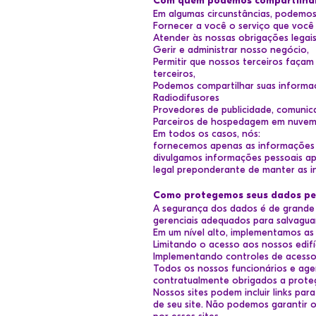
Com quem podemos compartilhar
Em algumas circunstâncias, podemos 
Fornecer a você o serviço que você s
Atender às nossas obrigações legais
Gerir e administrar nosso negócio,
Permitir que nossos terceiros faça
terceiros,
Podemos compartilhar suas informa
Radiodifusores
Provedores de publicidade, comunic
Parceiros de hospedagem em nuve
Em todos os casos, nós:
fornecemos apenas as informações p
divulgamos informações pessoais a
legal preponderante de manter as 
Como protegemos seus dados pe
A segurança dos dados é de grande 
gerenciais adequados para salvagua
Em um nível alto, implementamos as
Limitando o acesso aos nossos edifí
Implementando controles de acesso
Todos os nossos funcionários e ag
contratualmente obrigados a proteg
Nossos sites podem incluir links pa
de seu site. Não podemos garantir o