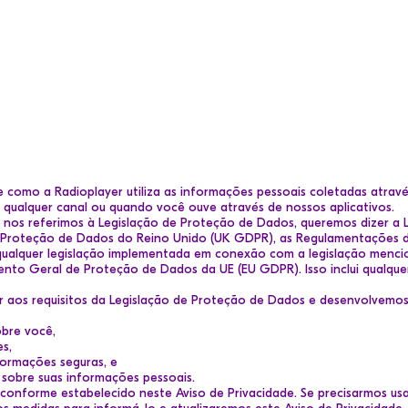
ouvintes
e como a Radioplayer utiliza as informações pessoais coletadas através
 qualquer canal ou quando você ouve através de nossos aplicativos.
nos referimos à Legislação de Proteção de Dados, queremos dizer a 
 Proteção de Dados do Reino Unido (UK GDPR), as Regulamentações 
e qualquer legislação implementada em conexão com a legislação men
ento Geral de Proteção de Dados da UE (EU GDPR). Isso inclui qualquer
aos requisitos da Legislação de Proteção de Dados e desenvolvemos 
bre você,
s,
ormações seguras, e
 sobre suas informações pessoais.
onforme estabelecido neste Aviso de Privacidade. Se precisarmos usa