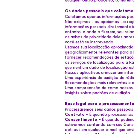
qualquer outro propósito, tomaremo
Os dados pessoais que coletamo
Coletamos apenas informações pess
Não exigimos - ou apoiamos - o regi
informações pessoais diretamente i
entanto, e onde o fizerem, seu rel
os avisos de privacidade deles ante
você está se inscrevendo.
Usamos sua localização aproximada
geograficamente relevantes para a l
fornecer recomendações de estações
os serviços de localização para a R
que nenhum dado de localização este
Nossos aplicativos armazenam infor
Uma experiência de audição de rádi
Recomendações mais relevantes e e
Uma compreensão de como nossos ap
Insights sobre padrões de audição
Base legal para o processamento
Processaremos seus dados pessoais 
Contrato
– É quando processamos s
Consentimento
– É quando pedimos
estivermos contando com seu Conse
opt-out em qualquer e-mail que env