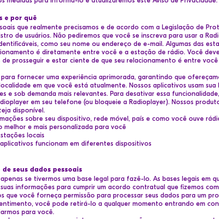
s medidas para informá-lo e atualizaremos este Aviso de Privacidade.
s e por quê
oais que realmente precisamos e de acordo com a Legislação de Pro
stro de usuários. Não pediremos que você se inscreva para usar a Rad
dentificáveis, como seu nome ou endereço de e-mail. Algumas das es
acionamento é diretamente entre você e a estação de rádio. Você dev
s de prosseguir e estar ciente de que seu relacionamento é entre você
 para fornecer uma experiência aprimorada, garantindo que ofereçam
ocalidade em que você está atualmente. Nossos aplicativos usam sua l
 e sob demanda mais relevantes. Para desativar essa funcionalidade,
adioplayer em seu telefone (ou bloqueie a Radioplayer). Nossos produ
ja disponível.
mações sobre seu dispositivo, rede móvel, país e como você ouve rádi
o melhor e mais personalizada para você
stações locais
licativos funcionam em diferentes dispositivos
 de seus dados pessoais
apenas se tivermos uma base legal para fazê-lo. As bases legais em 
uas informações para cumprir um acordo contratual que fizemos com
 que você forneça permissão para processar seus dados para um prop
ntimento, você pode retirá-lo a qualquer momento entrando em con
iarmos para você.