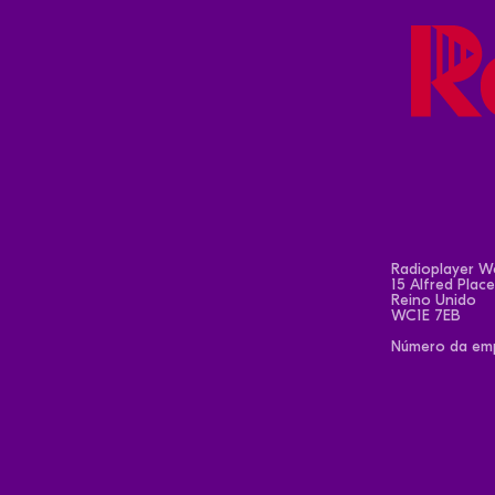
Radioplayer Wo
15 Alfred Plac
Reino Unido
WC1E 7EB
Número da emp