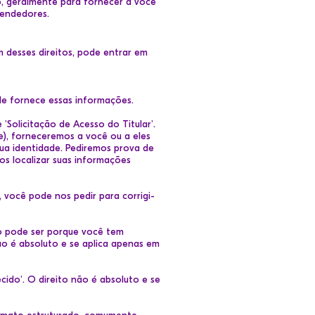
 geralmente para fornecer a você
vendedores.
 desses direitos, pode entrar em
ade fornece essas informações.
Solicitação de Acesso do Titular'.
), forneceremos a você ou a eles
ua identidade. Pediremos prova de
os localizar suas informações
 você pode nos pedir para corrigi-
so pode ser porque você tem
o é absoluto e se aplica apenas em
cido'. O direito não é absoluto e se