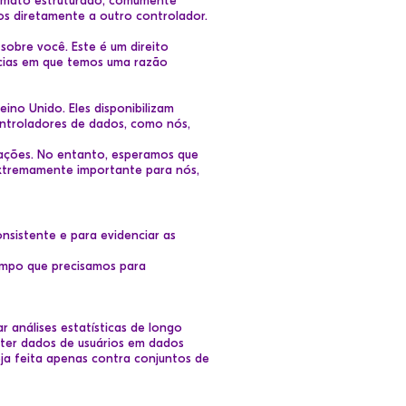
formato estruturado, comumente
dos diretamente a outro controlador.
obre você. Este é um direito
ncias em que temos uma razão
ino Unido. Eles disponibilizam
ontroladores de dados, como nós,
ações. No entanto, esperamos que
extremamente importante para nós,
nsistente e para evidenciar as
empo que precisamos para
 análises estatísticas de longo
rter dados de usuários em dados
ja feita apenas contra conjuntos de