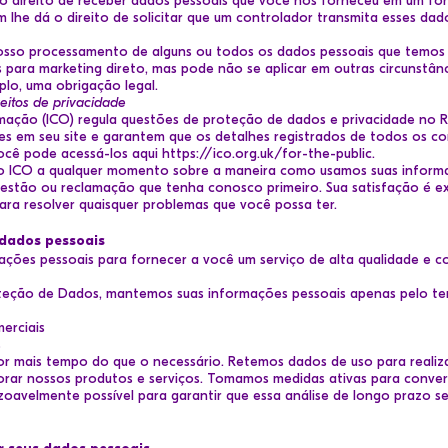
ê o direito de receber dados pessoais que você nos forneceu em um 
 lhe dá o direito de solicitar que um controlador transmita esses da
osso processamento de alguns ou todos os dados pessoais que temos s
para marketing direto, mas pode não se aplicar em outras circunstâ
lo, uma obrigação legal.
eitos de privacidade
mação (ICO) regula questões de proteção de dados e privacidade no Re
s em seu site e garantem que os detalhes registrados de todos os c
ocê pode acessá-los aqui https://ico.org.uk/for-the-public.
o ICO a qualquer momento sobre a maneira como usamos suas inform
uestão ou reclamação que tenha conosco primeiro. Sua satisfação é 
ra resolver quaisquer problemas que você possa ter.
dados pessoais
ções pessoais para fornecer a você um serviço de alta qualidade e co
teção de Dados, mantemos suas informações pessoais apenas pelo t
erciais
s
 mais tempo do que o necessário. Retemos dados de uso para realizar
lhorar nossos produtos e serviços. Tomamos medidas ativas para conve
oavelmente possível para garantir que essa análise de longo prazo se