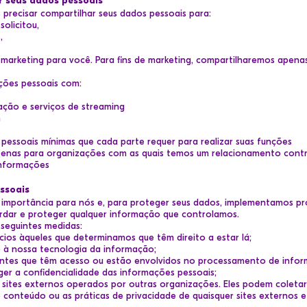
 seus dados pessoais
precisar compartilhar seus dados pessoais para:
olicitou,
,
m marketing para você. Para fins de marketing, compartilharemos apen
ções pessoais com:
ação e serviços de streaming
m
essoais mínimas que cada parte requer para realizar suas funções
penas para organizações com as quais temos um relacionamento cont
informações
ssoais
importância para nós e, para proteger seus dados, implementamos pro
rdar e proteger qualquer informação que controlamos.
 seguintes medidas:
cios àqueles que determinamos que têm direito a estar lá;
 à nossa tecnologia da informação;
entes que têm acesso ou estão envolvidos no processamento de infor
er a confidencialidade das informações pessoais;
ra sites externos operados por outras organizações. Eles podem coleta
 conteúdo ou as práticas de privacidade de quaisquer sites externos 