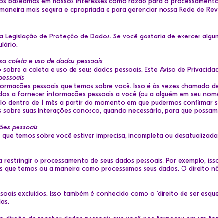
os baseamos em nossos interesses como razão para o processamento,
 maneira mais segura e apropriada e para gerenciar nossa Rede de Re
a Legislação de Proteção de Dados. Se você gostaria de exercer algum
ulário
.
sa coleta e uso de dados pessoais
 sobre a coleta e uso de seus dados pessoais. Este Aviso de Privacid
pessoais
formações pessoais que temos sobre você. Isso é às vezes chamado de '
os a fornecer informações pessoais a você (ou a alguém em seu nome
lo dentro de 1 mês a partir do momento em que pudermos confirmar s
es sobre suas interações conosco, quando necessário, para que possam
ções pessoais
que temos sobre você estiver imprecisa, incompleta ou desatualizada,
a restringir o processamento de seus dados pessoais. Por exemplo, is
s que temos ou a maneira como processamos seus dados. O direito nã
soais excluídos. Isso também é conhecido como o 'direito de ser esque
as.