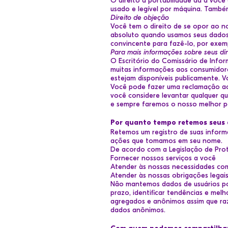
O direito à portabilidade dá a voc
usado e legível por máquina. Também
Direito de objeção
Você tem o direito de se opor ao n
absoluto quando usamos seus dados 
convincente para fazê-lo, por exemp
Para mais informações sobre seus dir
O Escritório do Comissário de Infor
muitas informações aos consumidore
estejam disponíveis publicamente. V
Você pode fazer uma reclamação a
você considere levantar qualquer q
e sempre faremos o nosso melhor pa
Por quanto tempo retemos seus 
Retemos um registro de suas informa
ações que tomamos em seu nome.
De acordo com a Legislação de Pro
Fornecer nossos serviços a você
Atender às nossas necessidades com
Atender às nossas obrigações legai
Não mantemos dados de usuários por
prazo, identificar tendências e me
agregados e anônimos assim que raz
dados anônimos.