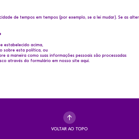
acidade de tempos em tempos (por exemplo, se a lei mudar). Se as alt
o
me estabelecido acima,
 sobre esta política, ou
bre a maneira como suas informações pessoais são processadas
co através do formulário em nosso site
aqui.
VOLTAR AO TOPO